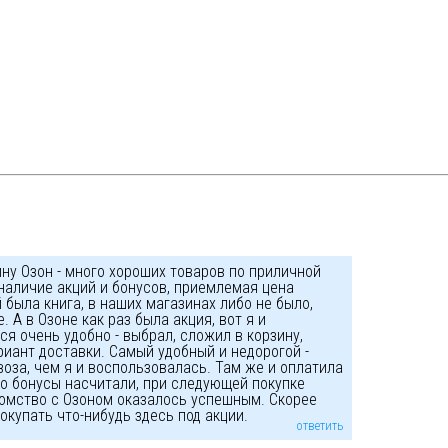
ну Озон - много хороших товаров по приличной
 наличие акций и бонусов, приемлемая цена
 была книга, в наших магазинах либо не было,
 А в Озоне как раз была акция, вот я и
я очень удобно - выбрал, сложил в корзину,
риант доставки. Самый удобный и недорогой -
воза, чем я и воспользовалась. Там же и оплатила
то бонусы насчитали, при следующей покупке
комство с Озоном оказалось успешным. Скорее
окупать что-нибудь здесь под акции.
ответить