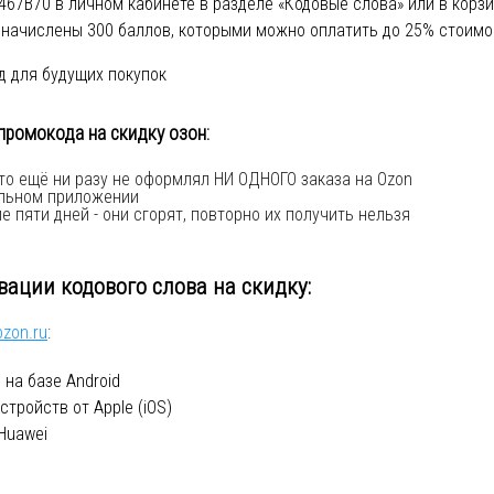
67B70 в личном кабинете в разделе «Кодовые слова» или в корз
т начислены 300 баллов, которыми можно оплатить до 25% стоимо
д для будущих покупок
промокода на скидку озон:
о ещё ни разу не оформлял НИ ОДНОГО заказа на Ozon
ильном приложении
е пяти дней - они сгорят, повторно их получить нельзя
ации кодового слова на скидку:
ozon.ru
:
 на базе Android
стройств от Apple (iOS)
Huawei