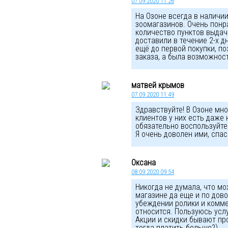
07.09.2020 11:26
На Озоне всегда в наличии
зоомагазинов. Очень понр
количество пунктов выдач
доставили в течение 2-х д
ещё до первой покупки, п
заказа, а была возможнос
матвей крымов
07.09.2020 11:49
Здравствуйте! В Озоне мн
клиентов у них есть даже 
обязательно воспользуйте
Я очень доволен ими, спас
Оксана
08.09.2020 09:54
Никогда не думала, что м
магазине да еще и по дово
убеждении ролики и коммен
относится. Пользуюсь усл
Акции и скидки бывают пр
тогда платить больше?)