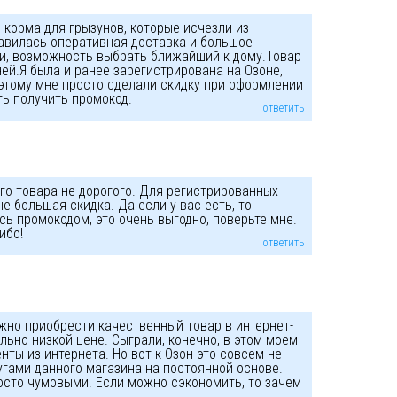
 корма для грызунов, которые исчезли из
авилась оперативная доставка и большое
и, возможность выбрать ближайший к дому.Товар
ней.Я была и ранее зарегистрирована на Озоне,
оэтому мне просто сделали скидку при оформлении
ть получить промокод.
ответить
ого товара не дорогого. Для регистрированных
не большая скидка. Да если у вас есть, то
сь промокодом, это очень выгодно, поверьте мне.
ибо!
ответить
ожно приобрести качественный товар в интернет-
льно низкой цене. Сыграли, конечно, в этом моем
ты из интернета. Но вот к Озон это совсем не
угами данного магазина на постоянной основе.
осто чумовыми. Если можно сэкономить, то зачем