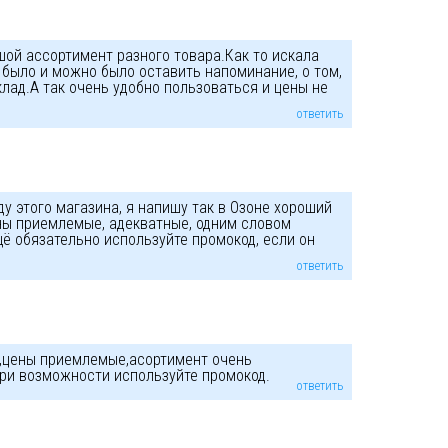
ой ассортимент разного товара.Как то искала
 было и можно было оставить напоминание, о том,
клад.А так очень удобно пользоваться и цены не
ответить
у этого магазина, я напишу так в Озоне хороший
ны приемлемые, адекватные, одним словом
щё обязательно используйте промокод, если он
ответить
н,цены приемлемые,асортимент очень
ри возможности используйте промокод.
ответить