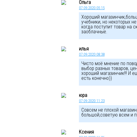
Ольга
07.09.2020 05:15
Хороший магазинчик,больш
учебники, но некоторых не
когда поступит товар на с
заоблачные.
илья
07.09.2020 08:38
Чисто моё мнение по повод
выбор разных товаров, це
хороший магазинчик!!! И е
есть конечно))
юра
07.09.2020 11:23
Совсем не плохой магази
большой,советую всем и п
Ксения